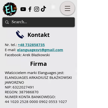
Kontakt
Nr. tel.:
+48 732858735
E-mail:
elanguagesyt@gmail.com
Facebook: Arek Błażkowski
Firma
Właścicielem marki Elanguages jest:
ELANGUAGES ARKADIUSZ BŁAŻKOWSKI
JAWORZNO
NIP:
6322027491
REGON:
387986870
NUMER KONTA BANKOWEGO:
44 1020 2528 0000
0902 0553 1027