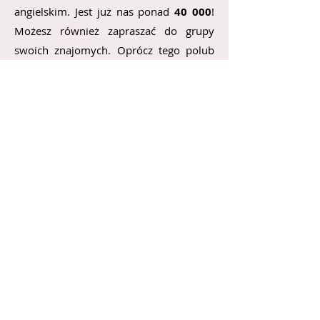
angielskim. Jest już nas ponad
40
000
!
Możesz również zapraszać do grupy
swoich znajomych.
Oprócz tego polub
naszą stronę na Facebook'u Elanguages.
Regularnie wstawiamy jak na grupę tak i
tam nasze nowe lekcje, które możecie
udostępniać waszym
znajomym jednym kliknięciem
Udostępnij. Dzięki temu możemy razem
dotrzeć
do innych osób, które również
by mogły skorzystać z naszych lekcji w
pełni za darmo. Wyślij swoim znajomym
i rodzinie. Ty też możesz komuś pomóc
udostępniając. Social media takie jak
Facebook, Instagram, Twitter itp.
(znajdziesz je na samym dole po