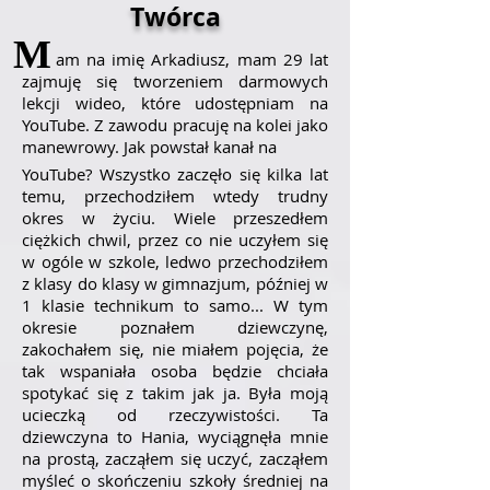
Twórca
M
am na imię Arkadiusz, mam 29 lat
zajmuję się tworzeniem darmowych
lekcji wideo, które udostępniam na
YouTube.
Z zawodu pracuję na kolei jako
manewrowy. Jak powstał kanał na
YouTube? Wszystko zaczęło się kilka lat
temu, przechodziłem wtedy trudny
okres w życiu. Wiele przeszedłem
ciężkich chwil, przez co nie uczyłem się
w ogóle w szkole, ledwo przechodziłem
z klasy do klasy w gimnazjum, później w
1 klasie technikum to samo... W tym
okresie poznałem dziewczynę,
zakochałem się, nie miałem pojęcia, że
tak wspaniała osoba będzie chciała
spotykać się z takim jak ja. Była moją
ucieczką od rzeczywistości. Ta
dziewczyna to Hania, wyciągnęła mnie
na prostą, zacząłem się uczyć, zacząłem
myśleć o skończeniu szkoły średniej na