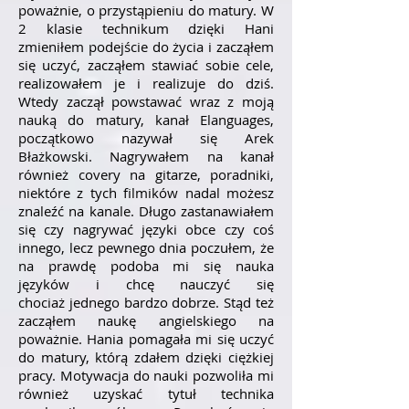
poważnie, o przystąpieniu do matury. W
2 klasie technikum dzięki Hani
zmieniłem podejście do życia i zacząłem
się uczyć, zacząłem stawiać sobie cele,
realizowałem je i realizuje do dziś.
Wtedy zaczął powstawać wraz z moją
nauką do matury, kanał Elanguages,
początkowo nazywał się Arek
Błażkowski. Nagrywałem na kanał
również covery na gitarze, poradniki,
niektóre z tych filmików nadal możesz
znaleźć na kanale. Długo zastanawiałem
się czy nagrywać języki obce czy coś
innego, lecz pewnego dnia poczułem, że
na prawdę podoba mi się nauka
języków i chcę nauczyć się
chociaż jednego bardzo dobrze. Stąd też
zacząłem naukę angielskiego na
poważnie. Hania pomagała mi się uczyć
do matury, którą zdałem dzięki ciężkiej
pracy. Motywacja do nauki pozwoliła mi
również uzyskać tytuł technika