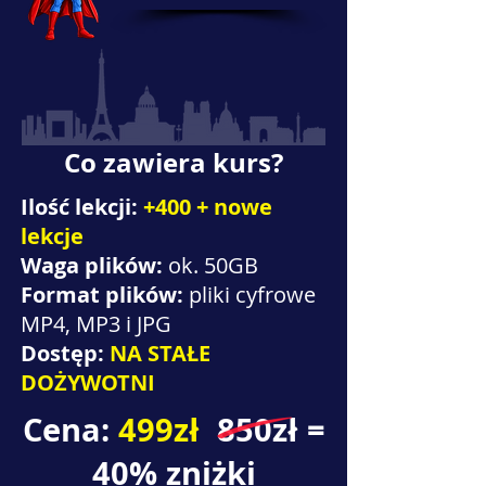
Co zawiera kurs?
Ilość lekcji:
+400 + nowe
lekcje
Waga plików:
ok. 50GB
Format plików:
pliki cyfrowe
MP4, MP3 i JPG
Dostęp:
NA STAŁE
DOŻYWOTNI
Cena:
499zł
850zł =
40% zniżki