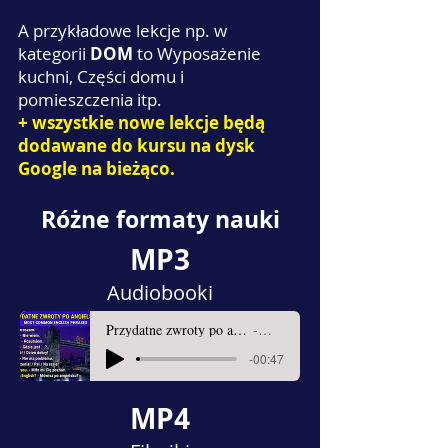
A przykładowe lekcje np. w
kategorii
DOM
to Wyposażenie
kuchni, Części domu i
pomieszczenia itp.
+ wszystkie nowe lekcje będą
dodawane do kursu na dysk
Google na bieżąco.
Różne formaty nauki
MP3
Audiobooki
Przydatne zwroty po angielsku - Most Common English Phrases
Sprawdź kurs
-00:47
MP4