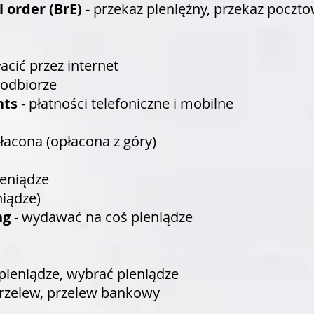
 order (BrE)
- przekaz pieniężny, przekaz poczt
łacić przez internet
 odbiorze
nts
- płatności telefoniczne i mobilne
łacona (opłacona z góry)
ieniądze
niądze)
ng
- wydawać na coś pieniądze
 pieniądze, wybrać pieniądze
przelew, przelew bankowy