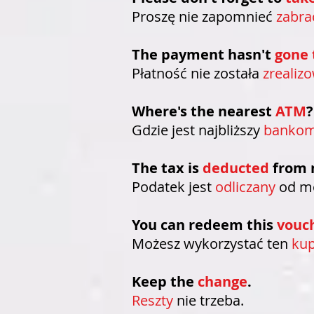
Proszę nie zapomnieć
zabra
The payment hasn't
gone 
Płatność nie została
zrealiz
Where's the nearest
ATM
?
Gdzie jest najbliższy
bankom
The tax is
deducted
from 
Podatek jest
odliczany
od mo
You can redeem this
vouc
Możesz wykorzystać ten
ku
Keep the
change
.
Reszty
nie trzeba.