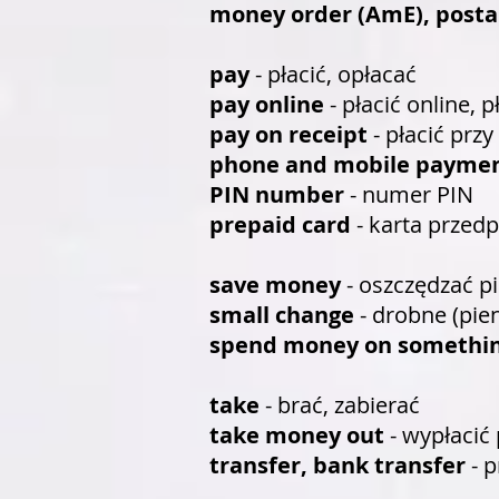
money order (AmE), postal
pay
- płacić, opłacać
pay online
- płacić online, p
pay on receipt
- płacić przy
phone and mobile payme
PIN number
- numer PIN
prepaid card
- karta przedp
save money
- oszczędzać p
small change
- drobne (pie
spend money on somethi
take
- brać, zabierać
take money out
- wypłacić
transfer, bank transfer
- 