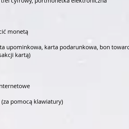
rtfel cyfrowy, portmonetka elektroniczna
N
cić monetą
rta upominkowa, karta podarunkowa, bon towaro
sakcji kartą)
internetowe
 (za pomocą klawiatury)