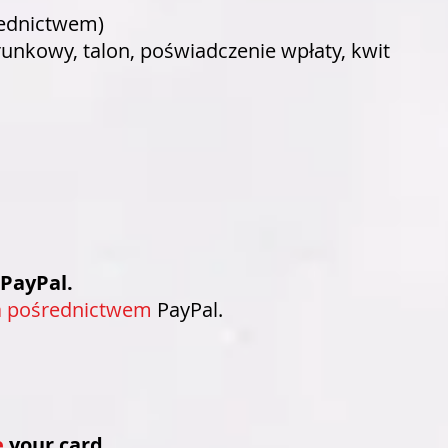
średnictwem
​)
unkowy, talon, poświadczenie wpłaty, kwit​
PayPal.
a pośrednictwem
PayPal.
e
your card.