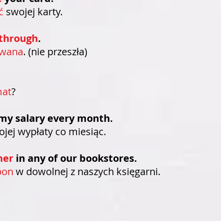
ć
swojej karty.
through
.
owana
. (nie przeszła)
at
?
my salary every month
.
jej wypłaty co miesiąc.
her
in any of our bookstores.
pon
w dowolnej z naszych księgarni.