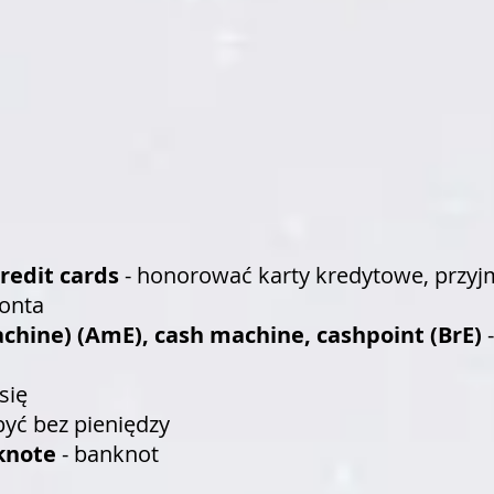
credit cards
- honorować karty kredytowe, przy
onta
chine) (AmE), cash machine, cashpoint (BrE)
się
być bez pieniędzy
nknote
- banknot