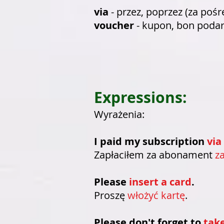
via
- przez, poprzez (za po
voucher
- kupon, bon podar
Expressions:
Wyrażenia:
I paid my subscription
via
Zapłaciłem za abonament
z
Please
insert a card
.
Proszę
włożyć kartę
.
Please don't forget to
tak