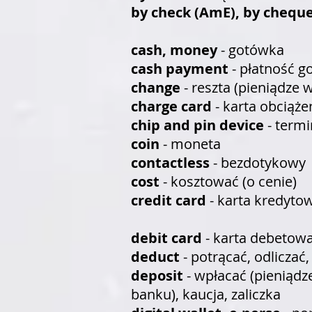
by check (AmE), by cheque
cash, money
- gotówka
cash payment
- płatność 
change
- reszta (pieniądze 
charge card
- karta obciąże
chip and pin device
- termi
coin
- moneta
contactless
- bezdotykowy
cost
- kosztować (o cenie)
credit card
- karta kredyto
debit card
- karta debetow
deduct
- potrącać, odlicza
deposit
- wpłacać (pieniąd
banku), kaucja, zaliczka