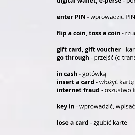
digital wallet, e-perse
- po
enter PIN
- wprowadzić PI
flip a coin, toss a coin
- rzu
gift card, gift voucher
- ka
go through
- przejść (o tran
in cash
- gotówką
insert a card
- włożyć kartę
internet fraud
- oszustwo 
key in
- wprowadzić, wpisać
lose a card
- zgubić kartę