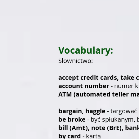
Vocabulary:
Słownictwo:
accept credit cards, take 
account number
- numer k
ATM (automated teller ma
bargain, haggle
- targować 
be broke
- być spłukanym, 
bill (AmE), note (BrE), ba
by card
- kartą