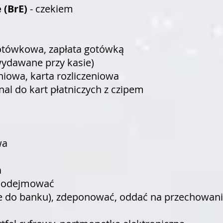
 (BrE)
- czekiem
gotówkowa, zapłata gotówką
wydawane przy kasie)
niowa, karta rozliczeniowa
nal do kart płatniczych z czipem
wa
a
ć, odejmować
ze do banku), zdeponować, oddać na przechowani