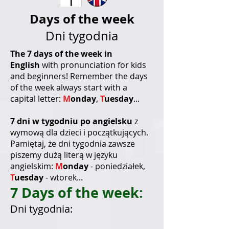
Days of the week
Dni tygodnia
The 7 days of the week in
English
with pronunciation for kids
and beginners!
Remember the days
of the week always start with a
capital letter:
M
onday
,
T
uesday
...
7 dni w tygodniu po angielsku
z
wymową dla dzieci i początkujących.
Pamiętaj, że dni tygodnia zawsze
piszemy dużą literą w języku
angielskim:
M
onday
- poniedziałek,
T
uesday
- wtorek...
7 Days of the week:
Dni tygodnia: