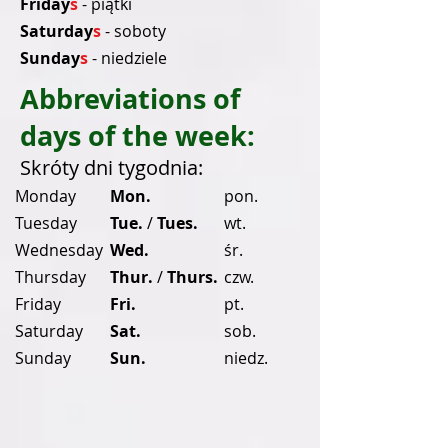
Friday
s
- piątki
Saturday
s
- soboty
Sunday
s
- niedziele
Abbreviations of
days of the week:
Skróty dni tygodnia:
Monday
Mon.
pon.
Tuesday
Tue.
/
Tues.
wt.
Wednesday
Wed.
śr.
Thursday
Thur.
/
Thurs.
czw.
Friday
Fri.
pt.
Saturday
Sat.
sob.
Sunday
Sun.
niedz.