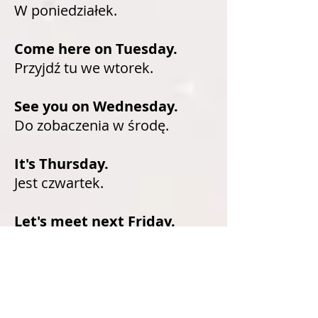
W poniedziałek.
Come here on Tuesday.
Przyjdź tu we wtorek.
See you on Wednesday.
Do zobaczenia w środę.
It's Thursday.
Jest czwartek.
Let's meet next Friday.
Spotkajmy się w
następny piątek.
I work on Saturdays.
Pracuję w soboty.