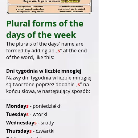
Plural forms of the
days of the week
The plurals of the days' name are
formed by adding an „
s
” at the end
of the word, like this:
Dni tygodnia w liczbie mnogiej
Nazwy dni tygodnia w liczbie mnogiej
są tworzone poprzez dodanie „
s
” na
końcu słowa, w następujący sposób:
Monday
s
- poniedziałki
Tuesday
s
- wtorki
Wednesday
s
- środy
Thursday
s
- czwartki